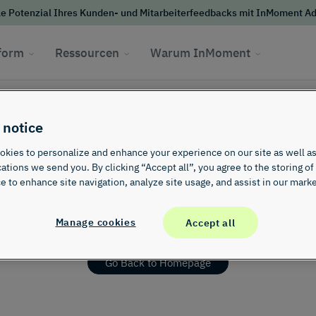
it & Skalierbarkeit
Partner
lle Potenzial Ihres Kunden- und Mitarbeiterfeedbacks mit InMoment A
für Skalierbarkeit und
Nutzen Sie unser Partnerökosystem, um
e Datensicherheit
Geschäftsinvestitionen zu maximieren
tform
Ressourcen
Warum InMoment
 notice
is page does
kies to personalize and enhance your experience on our site as well as
ions we send you. By clicking “Accept all”, you agree to the storing of
e to enhance site navigation, analyze site usage, and assist in our marke
Manage cookies
Accept all
Go Back to Homepage