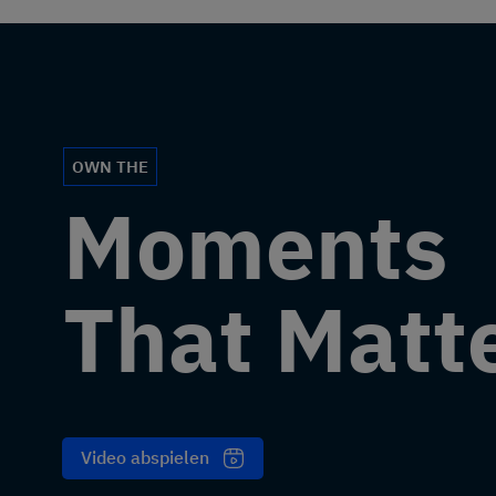
OWN THE
Moments
That Matt
Video abspielen